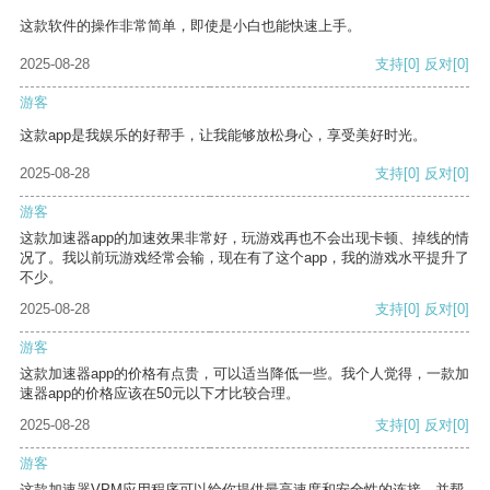
这款软件的操作非常简单，即使是小白也能快速上手。
2025-08-28
支持
[0]
反对
[0]
游客
这款app是我娱乐的好帮手，让我能够放松身心，享受美好时光。
2025-08-28
支持
[0]
反对
[0]
游客
这款加速器app的加速效果非常好，玩游戏再也不会出现卡顿、掉线的情
况了。我以前玩游戏经常会输，现在有了这个app，我的游戏水平提升了
不少。
2025-08-28
支持
[0]
反对
[0]
游客
这款加速器app的价格有点贵，可以适当降低一些。我个人觉得，一款加
速器app的价格应该在50元以下才比较合理。
2025-08-28
支持
[0]
反对
[0]
游客
这款加速器VPM应用程序可以给你提供最高速度和安全性的连接，并帮