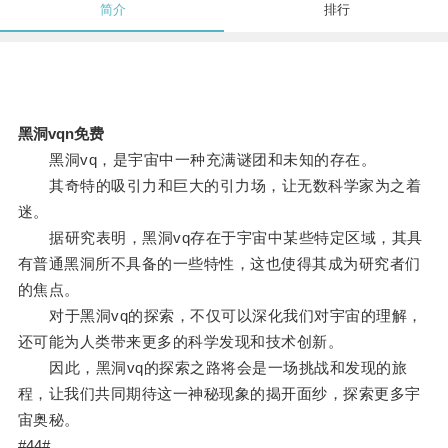
简介
排行
黑洞vqn免费
黑洞vq，是宇宙中一种充满谜团和未知的存在。
其奇特的吸引力和巨大的引力场，让无数科学家为之着
迷。
据研究表明，黑洞vq存在于宇宙中某些特定区域，其具
有普通黑洞所不具备的一些特性，这也使得其成为研究者们
的焦点。
对于黑洞vq的探索，不仅可以深化我们对宇宙的理解，
还可能为人类带来更多的科学发现和技术创新。
因此，黑洞vq的探索之路将会是一场挑战和发现的旅
程，让我们共同期待这一神秘现象的揭开面纱，探索更多宇
宙奥秘。
#44#