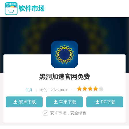
黑洞加速官网免费
工具
|
时间：2025-08-31
|
安卓下载
苹果下载
PC下载
安卓市场，安全绿色