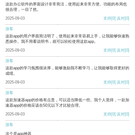
这款办公软件的界面设计非常简洁，使用起来非常方便。功能的布局也
很合理，一目了然。
2025-09-03
支持
[0]
反对
[0]
游客
这款app的用户界面简洁明了，使用起来非常容易上手，让我能够快速熟
悉操作。我不用看说明书，就可以轻松使用这款app。
2025-09-03
支持
[0]
反对
[0]
游客
这款app的学习氛围很浓厚，能够激励我不断学习，让我能够取得更好的
成绩。
2025-09-03
支持
[0]
反对
[0]
游客
这款加速器app的价格有点贵，可以适当降低一些。我个人觉得，一款加
速器app的价格应该在50元以下才比较合理。
2025-09-03
支持
[0]
反对
[0]
游客
这个是app神器