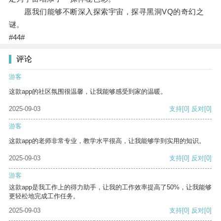
愿我们能够不断深入探索宇宙，探寻黑洞VQ的奇幻之
谜。
#44#
评论
游客
这款app的社区氛围很温馨，让我能够感受到家的温暖。
2025-09-03
支持
[0]
反对
[0]
游客
这款app的老师非常专业，教学水平很高，让我能够学到实用的知识。
2025-09-03
支持
[0]
反对
[0]
游客
这款app是我工作上的得力助手，让我的工作效率提高了50%，让我能够
更轻松地完成工作任务。
2025-09-03
支持
[0]
反对
[0]