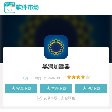
黑洞加建器
工具
|
时间：2025-09-13
|
安卓下载
苹果下载
PC下载
安卓市场，安全绿色