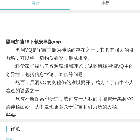
简介
排行
黑洞加速18下载安卓版app
黑洞VQ是宇宙中最为神秘的存在之一，其具有强大的引
力场，可以将一切物质吞噬，形成虚空。
科学家们提出了各种猜想和理论，试图解释黑洞VQ中的
奇异性，包括信息悖论、奇点等问题。
然而，黑洞VQ的奥秘仍然难以揭开，成为了宇宙中令人
着迷的谜题之一。
只有不断探索和研究，或许有一天我们才能揭开黑洞VQ
的神秘面纱，从中发现更多关于宇宙和引力场的奥秘。
#44#
评论
游客