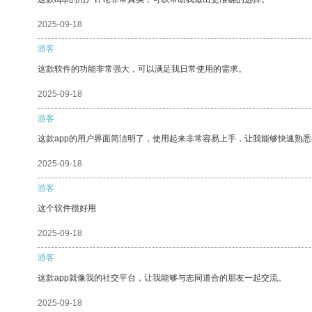
2025-09-18
游客
这款软件的功能非常强大，可以满足我日常使用的需求。
2025-09-18
游客
这款app的用户界面简洁明了，使用起来非常容易上手，让我能够快速熟
2025-09-18
游客
这个软件很好用
2025-09-18
游客
这款app就像我的社交平台，让我能够与志同道合的朋友一起交流。
2025-09-18