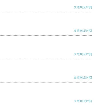
支持
[0]
反对
[0]
支持
[0]
反对
[0]
支持
[0]
反对
[0]
支持
[0]
反对
[0]
支持
[0]
反对
[0]