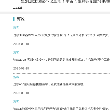
黑洞加速现象不仅呈现了宇宙间独特的能量转换和
#44#
评论
游客
这款加速器VPM应用程序已经为我们带来了无限的隐私保护和安全性保护
2025-09-18
游客
这款app的客服非常专业，遇到问题总是能够及时解决，让我能够安心工作
2025-09-18
游客
这款app的社区氛围很温馨，让我能够感受到家的温暖。
2025-09-18
游客
这款加速器VPM应用程序已经为我们带来了无限的隐私保护和安全性保护