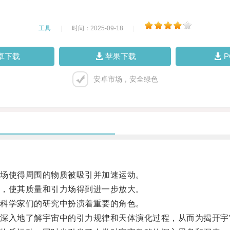
工具
|
时间：2025-09-18
|
卓下载
苹果下载
安卓市场，安全绿色
场使得周围的物质被吸引并加速运动。
，使其质量和引力场得到进一步放大。
科学家们的研究中扮演着重要的角色。
入地了解宇宙中的引力规律和天体演化过程，从而为揭开宇