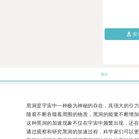
安
简介
黑洞是宇宙中一种极为神秘的存在，其强大的引力
随着不断吞噬着周围的物质，黑洞的能量不断增加
这种黑洞的加速现象不仅在宇宙中频繁出现，还在
通过观察和研究黑洞的加速过程，科学家们可以更深