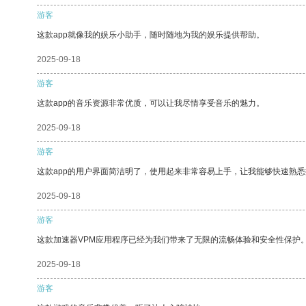
游客
这款app就像我的娱乐小助手，随时随地为我的娱乐提供帮助。
2025-09-18
游客
这款app的音乐资源非常优质，可以让我尽情享受音乐的魅力。
2025-09-18
游客
这款app的用户界面简洁明了，使用起来非常容易上手，让我能够快速熟悉
2025-09-18
游客
这款加速器VPM应用程序已经为我们带来了无限的流畅体验和安全性保护
2025-09-18
游客