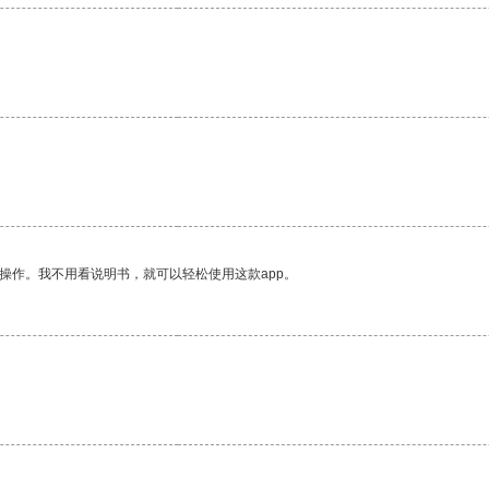
操作。我不用看说明书，就可以轻松使用这款app。
。