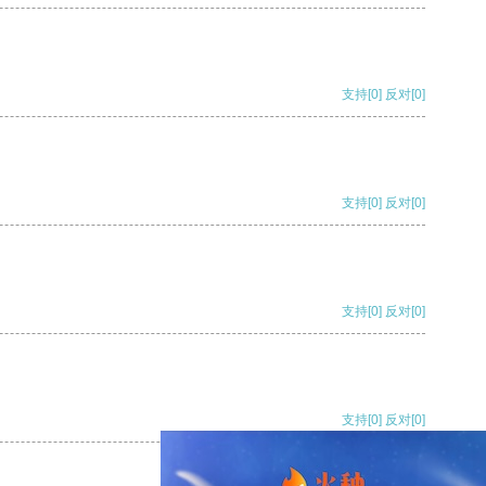
支持
[0]
反对
[0]
支持
[0]
反对
[0]
支持
[0]
反对
[0]
支持
[0]
反对
[0]