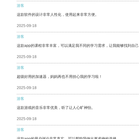
游客
这款软件的设计非常人性化，使用起来非常方便。
2025-09-18
游客
这款app的课程非常丰富，可以满足我不同的学习需求，让我能够找到自
2025-09-18
游客
超级好用的加速器，妈妈再也不用担心我的学习啦！
2025-09-18
游客
这款游戏的音乐非常优美，听了让人心旷神怡。
2025-09-18
游客
这款app的用户评论非常真实，可以帮助我做出更准确的选择。