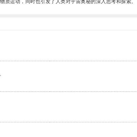
物质运动，同时也引发了人类对宇宙奥秘的深入思考和探索。
。
。
。