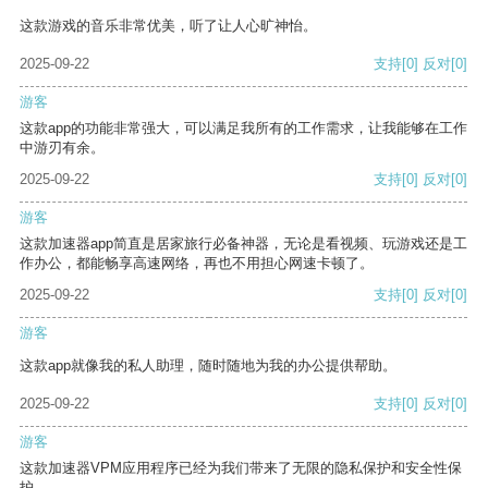
这款游戏的音乐非常优美，听了让人心旷神怡。
2025-09-22
支持
[0]
反对
[0]
游客
这款app的功能非常强大，可以满足我所有的工作需求，让我能够在工作
中游刃有余。
2025-09-22
支持
[0]
反对
[0]
游客
这款加速器app简直是居家旅行必备神器，无论是看视频、玩游戏还是工
作办公，都能畅享高速网络，再也不用担心网速卡顿了。
2025-09-22
支持
[0]
反对
[0]
游客
这款app就像我的私人助理，随时随地为我的办公提供帮助。
2025-09-22
支持
[0]
反对
[0]
游客
这款加速器VPM应用程序已经为我们带来了无限的隐私保护和安全性保
护。