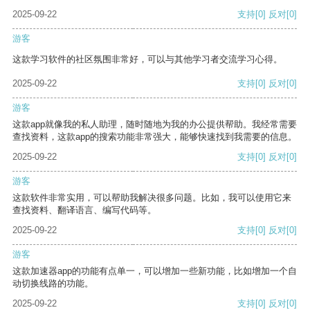
2025-09-22
支持
[0]
反对
[0]
游客
这款学习软件的社区氛围非常好，可以与其他学习者交流学习心得。
2025-09-22
支持
[0]
反对
[0]
游客
这款app就像我的私人助理，随时随地为我的办公提供帮助。我经常需要
查找资料，这款app的搜索功能非常强大，能够快速找到我需要的信息。
2025-09-22
支持
[0]
反对
[0]
游客
这款软件非常实用，可以帮助我解决很多问题。比如，我可以使用它来
查找资料、翻译语言、编写代码等。
2025-09-22
支持
[0]
反对
[0]
游客
这款加速器app的功能有点单一，可以增加一些新功能，比如增加一个自
动切换线路的功能。
2025-09-22
支持
[0]
反对
[0]