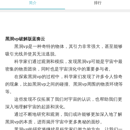
简介
排行
黑洞vp破解版蓝奏云
黑洞vp是一种奇特的物体，其引力非常强大，甚至能够
吸引光线并使其无法逃脱。
科学家们通过观测和模拟，发现黑洞vp可能是宇宙中最
密集的物质团块，同时也是宇宙演化中的重要参与者。
在探索黑洞vp的过程中，科学家们发现了许多令人惊奇
的现象，比如黑洞vp之间的碰撞、黑洞vp周围的物质环绕等
等。
这些发现不仅拓展了我们对宇宙的认识，也帮助我们更
深入地理解宇宙的起源和演化。
通过不断地研究和观测，我们或许能够更加深入地了解
黑洞vp的本质，进而揭开宇宙中更多奥秘的面纱。
黑洞vp的研究将继续是科学家们努力的方向，让我们一