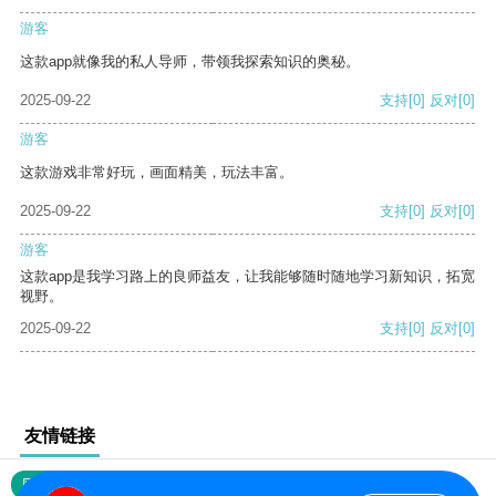
游客
这款app就像我的私人导师，带领我探索知识的奥秘。
2025-09-22
支持
[0]
反对
[0]
游客
这款游戏非常好玩，画面精美，玩法丰富。
2025-09-22
支持
[0]
反对
[0]
游客
这款app是我学习路上的良师益友，让我能够随时随地学习新知识，拓宽
视野。
2025-09-22
支持
[0]
反对
[0]
友情链接
网站地图