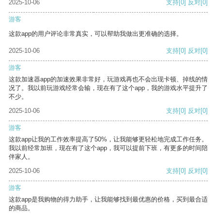
2025-10-06
支持
[0]
反对
[0]
游客
这款app的用户评论非常真实，可以帮助我做出更准确的选择。
2025-10-06
支持
[0]
反对
[0]
游客
这款加速器app的加速效果非常好，玩游戏再也不会出现卡顿、掉线的情
况了。我以前玩游戏经常会输，现在有了这个app，我的游戏水平提升了
不少。
2025-10-06
支持
[0]
反对
[0]
游客
这款app让我的工作效率提高了50%，让我能够更轻松地完成工作任务。
我以前经常加班，现在有了这个app，我可以提前下班，有更多的时间陪
伴家人。
2025-10-06
支持
[0]
反对
[0]
游客
这款app是我购物的得力助手，让我能够找到最优惠的价格，买到最合适
的商品。