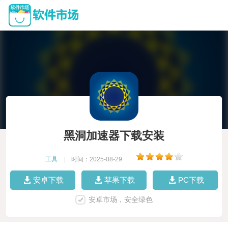
黑洞加速器下载安装
工具
|
时间：2025-08-29
|
安卓下载
苹果下载
PC下载
安卓市场，安全绿色