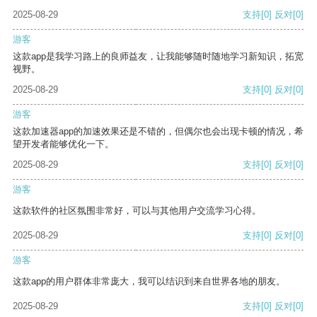
2025-08-29
支持
[0]
反对
[0]
游客
这款app是我学习路上的良师益友，让我能够随时随地学习新知识，拓宽
视野。
2025-08-29
支持
[0]
反对
[0]
游客
这款加速器app的加速效果还是不错的，但偶尔也会出现卡顿的情况，希
望开发者能够优化一下。
2025-08-29
支持
[0]
反对
[0]
游客
这款软件的社区氛围非常好，可以与其他用户交流学习心得。
2025-08-29
支持
[0]
反对
[0]
游客
这款app的用户群体非常庞大，我可以结识到来自世界各地的朋友。
2025-08-29
支持
[0]
反对
[0]