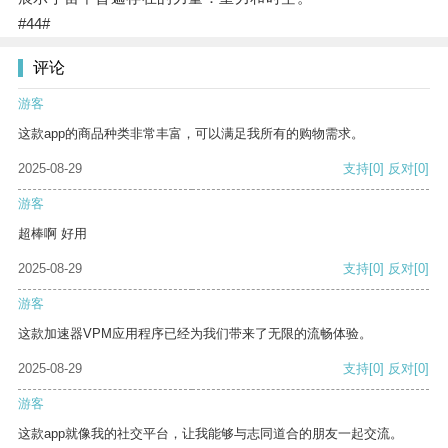
#44#
评论
游客
这款app的商品种类非常丰富，可以满足我所有的购物需求。
2025-08-29
支持
[0]
反对
[0]
游客
超棒啊 好用
2025-08-29
支持
[0]
反对
[0]
游客
这款加速器VPM应用程序已经为我们带来了无限的流畅体验。
2025-08-29
支持
[0]
反对
[0]
游客
这款app就像我的社交平台，让我能够与志同道合的朋友一起交流。