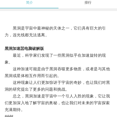
简介
排行
黑洞是宇宙中最神秘的天体之一，它们具有巨大的引
力，连光线都无法逃离。
黑洞加速噐电脑破解版
最近，科学家们发现了一些黑洞似乎在加速旋转的现
象。
这种加速可能是由于黑洞吞噬更多物质，或者是与其他
黑洞或星体相互作用而引起的。
这种现象让人们更加惊讶于宇宙的奇妙，也让我们对黑
洞的研究提出了更多的问题和挑战。
总之，黑洞加速是宇宙中一个引人入胜的现象，它让我
们更加深入地了解宇宙的奥秘，也让我们对未来的宇宙探索
充满期待。
#44#