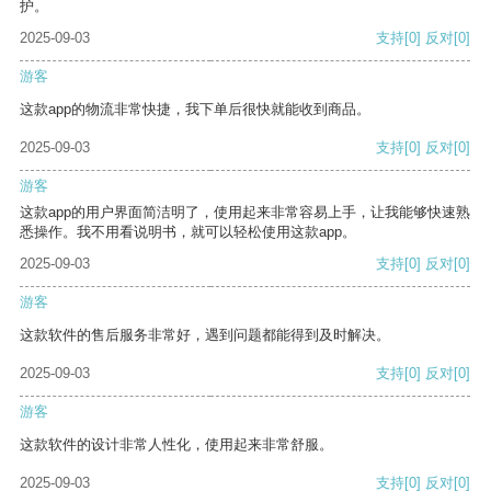
护。
2025-09-03
支持
[0]
反对
[0]
游客
这款app的物流非常快捷，我下单后很快就能收到商品。
2025-09-03
支持
[0]
反对
[0]
游客
这款app的用户界面简洁明了，使用起来非常容易上手，让我能够快速熟
悉操作。我不用看说明书，就可以轻松使用这款app。
2025-09-03
支持
[0]
反对
[0]
游客
这款软件的售后服务非常好，遇到问题都能得到及时解决。
2025-09-03
支持
[0]
反对
[0]
游客
这款软件的设计非常人性化，使用起来非常舒服。
2025-09-03
支持
[0]
反对
[0]