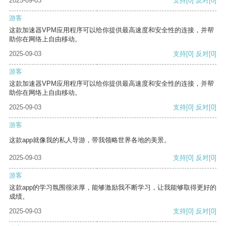
2025-09-03
支持
[0]
反对
[0]
游客
这款加速器VPM应用程序可以给你提供最高速度和安全性的连接，并帮
助你在网络上自由移动。
2025-09-03
支持
[0]
反对
[0]
游客
这款加速器VPM应用程序可以给你提供最高速度和安全性的连接，并帮
助你在网络上自由移动。
2025-09-03
支持
[0]
反对
[0]
游客
这款app就像我的私人导游，带我领略世界各地的美景。
2025-09-03
支持
[0]
反对
[0]
游客
这款app的学习氛围很浓厚，能够激励我不断学习，让我能够取得更好的
成绩。
2025-09-03
支持
[0]
反对
[0]