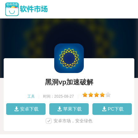
黑洞vp加速破解
工具
|
时间：2025-08-27
|
安卓下载
苹果下载
PC下载
安卓市场，安全绿色