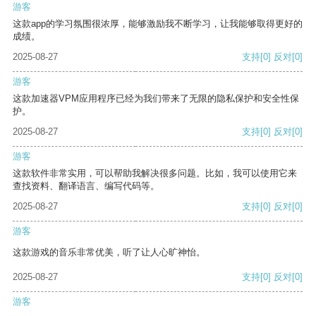
游客
这款app的学习氛围很浓厚，能够激励我不断学习，让我能够取得更好的
成绩。
2025-08-27
支持
[0]
反对
[0]
游客
这款加速器VPM应用程序已经为我们带来了无限的隐私保护和安全性保
护。
2025-08-27
支持
[0]
反对
[0]
游客
这款软件非常实用，可以帮助我解决很多问题。比如，我可以使用它来
查找资料、翻译语言、编写代码等。
2025-08-27
支持
[0]
反对
[0]
游客
这款游戏的音乐非常优美，听了让人心旷神怡。
2025-08-27
支持
[0]
反对
[0]
游客