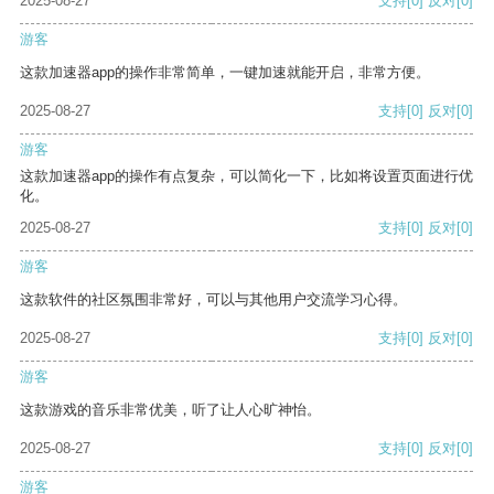
2025-08-27
支持
[0]
反对
[0]
游客
这款加速器app的操作非常简单，一键加速就能开启，非常方便。
2025-08-27
支持
[0]
反对
[0]
游客
这款加速器app的操作有点复杂，可以简化一下，比如将设置页面进行优
化。
2025-08-27
支持
[0]
反对
[0]
游客
这款软件的社区氛围非常好，可以与其他用户交流学习心得。
2025-08-27
支持
[0]
反对
[0]
游客
这款游戏的音乐非常优美，听了让人心旷神怡。
2025-08-27
支持
[0]
反对
[0]
游客