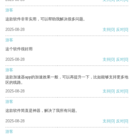
游客
这款软件非常实用，可以帮助我解决很多问题。
2025-08-28
支持
[0]
反对
[0]
游客
这个软件很好用
2025-08-28
支持
[0]
反对
[0]
游客
这款加速器app的加速效果一般，可以再提升一下，比如能够支持更多地
区的线路。
2025-08-28
支持
[0]
反对
[0]
游客
这款软件简直是神器，解决了我所有问题。
2025-08-28
支持
[0]
反对
[0]
游客