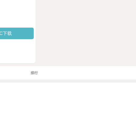
PC下载
排行