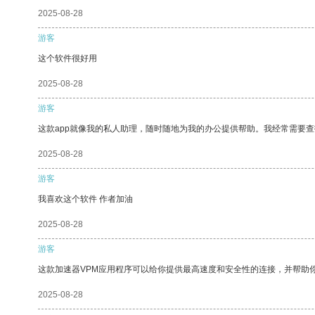
2025-08-28
游客
这个软件很好用
2025-08-28
游客
这款app就像我的私人助理，随时随地为我的办公提供帮助。我经常需要查
2025-08-28
游客
我喜欢这个软件 作者加油
2025-08-28
游客
这款加速器VPM应用程序可以给你提供最高速度和安全性的连接，并帮助
2025-08-28