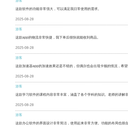
游客
这款软件的功能非常强大，可以满足我日常使用的需求。
2025-08-28
游客
这款app的物流非常快捷，我下单后很快就能收到商品。
2025-08-28
游客
这款加速器app的加速效果还是不错的，但偶尔也会出现卡顿的情况，希
2025-08-28
游客
这款学习软件的课程内容非常丰富，涵盖了各个学科的知识。老师的讲解
2025-08-28
游客
这款办公软件的界面设计非常简洁，使用起来非常方便。功能的布局也很