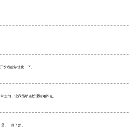
望开发者能够优化一下。
非常生动，让我能够轻松理解知识点。
合理，一目了然。