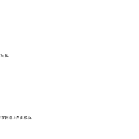
有玩腻。
你在网络上自由移动。