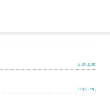
支持
[0]
反对
[0]
支持
[0]
反对
[0]