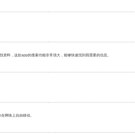
找资料，这款app的搜索功能非常强大，能够快速找到我需要的信息。
你在网络上自由移动。