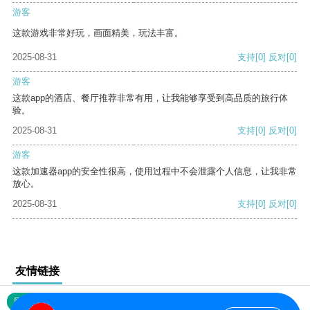
游客
这款游戏非常好玩，画面精美，玩法丰富。
2025-08-31
支持
[0]
反对
[0]
游客
这款app的酒店、餐厅推荐非常有用，让我能够享受到高品质的旅行体
验。
2025-08-31
支持
[0]
反对
[0]
游客
这款加速器app的安全性很高，使用过程中不会泄露个人信息，让我非常
放心。
2025-08-31
支持
[0]
反对
[0]
友情链接
网站地图