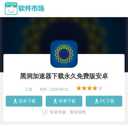
黑洞加速器下载永久免费版安卓
工具
|
时间：2025-08-31
|
安卓下载
苹果下载
PC下载
安卓市场，安全绿色