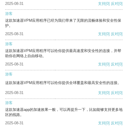
2025-08-31
支持
[0]
反对
[0]
游客
这款加速器VPM应用程序已经为我们带来了无限的流畅体验和安全性保
护。
2025-08-31
支持
[0]
反对
[0]
游客
这款加速器VPM应用程序可以给你提供最高速度和安全性的连接，并帮
助你在网络上自由移动。
2025-08-31
支持
[0]
反对
[0]
游客
这款加速器VPM应用程序可以给你提供全球覆盖和最高安全性的连接。
2025-08-31
支持
[0]
反对
[0]
游客
这款加速器app的加速效果一般，可以再提升一下，比如能够支持更多地
区的线路。
2025-08-31
支持
[0]
反对
[0]