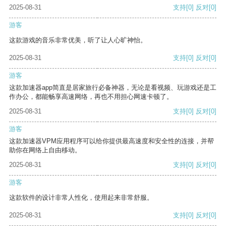
2025-08-31
支持
[0]
反对
[0]
游客
这款游戏的音乐非常优美，听了让人心旷神怡。
2025-08-31
支持
[0]
反对
[0]
游客
这款加速器app简直是居家旅行必备神器，无论是看视频、玩游戏还是工
作办公，都能畅享高速网络，再也不用担心网速卡顿了。
2025-08-31
支持
[0]
反对
[0]
游客
这款加速器VPM应用程序可以给你提供最高速度和安全性的连接，并帮
助你在网络上自由移动。
2025-08-31
支持
[0]
反对
[0]
游客
这款软件的设计非常人性化，使用起来非常舒服。
2025-08-31
支持
[0]
反对
[0]