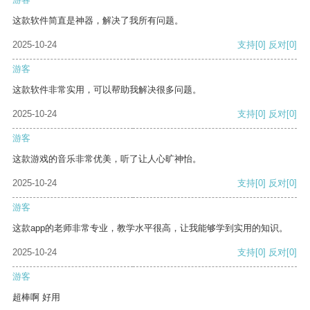
这款软件简直是神器，解决了我所有问题。
2025-10-24
支持
[0]
反对
[0]
游客
这款软件非常实用，可以帮助我解决很多问题。
2025-10-24
支持
[0]
反对
[0]
游客
这款游戏的音乐非常优美，听了让人心旷神怡。
2025-10-24
支持
[0]
反对
[0]
游客
这款app的老师非常专业，教学水平很高，让我能够学到实用的知识。
2025-10-24
支持
[0]
反对
[0]
游客
超棒啊 好用