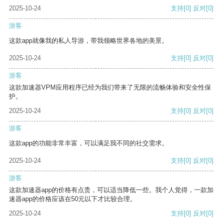
2025-10-24
支持
[0]
反对
[0]
游客
这款app就像我的私人导游，带我领略世界各地的美景。
2025-10-24
支持
[0]
反对
[0]
游客
这款加速器VPM应用程序已经为我们带来了无限的流畅体验和安全性保
护。
2025-10-24
支持
[0]
反对
[0]
游客
这款app的功能非常丰富，可以满足我不同的社交需求。
2025-10-24
支持
[0]
反对
[0]
游客
这款加速器app的价格有点贵，可以适当降低一些。我个人觉得，一款加
速器app的价格应该在50元以下才比较合理。
2025-10-24
支持
[0]
反对
[0]