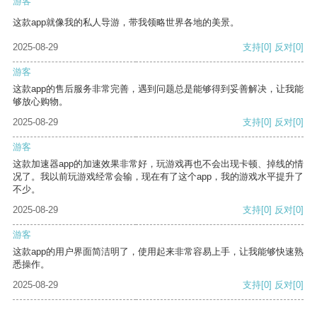
游客
这款app就像我的私人导游，带我领略世界各地的美景。
2025-08-29
支持
[0]
反对
[0]
游客
这款app的售后服务非常完善，遇到问题总是能够得到妥善解决，让我能
够放心购物。
2025-08-29
支持
[0]
反对
[0]
游客
这款加速器app的加速效果非常好，玩游戏再也不会出现卡顿、掉线的情
况了。我以前玩游戏经常会输，现在有了这个app，我的游戏水平提升了
不少。
2025-08-29
支持
[0]
反对
[0]
游客
这款app的用户界面简洁明了，使用起来非常容易上手，让我能够快速熟
悉操作。
2025-08-29
支持
[0]
反对
[0]