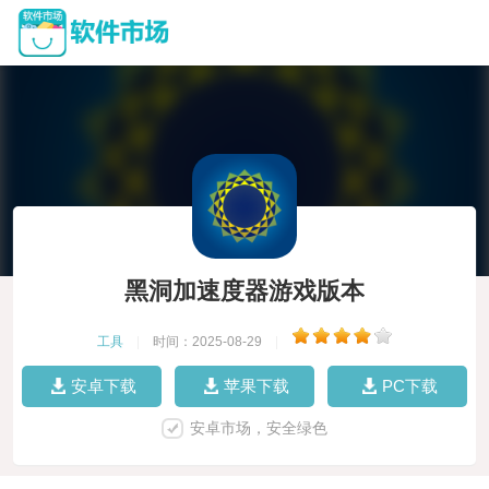
黑洞加速度器游戏版本
工具
|
时间：2025-08-29
|
安卓下载
苹果下载
PC下载
安卓市场，安全绿色