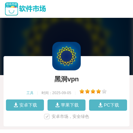
黑洞vpn
工具
|
时间：2025-09-05
|
安卓下载
苹果下载
PC下载
安卓市场，安全绿色