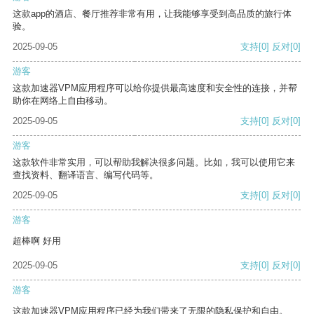
这款app的酒店、餐厅推荐非常有用，让我能够享受到高品质的旅行体
验。
2025-09-05
支持
[0]
反对
[0]
游客
这款加速器VPM应用程序可以给你提供最高速度和安全性的连接，并帮
助你在网络上自由移动。
2025-09-05
支持
[0]
反对
[0]
游客
这款软件非常实用，可以帮助我解决很多问题。比如，我可以使用它来
查找资料、翻译语言、编写代码等。
2025-09-05
支持
[0]
反对
[0]
游客
超棒啊 好用
2025-09-05
支持
[0]
反对
[0]
游客
这款加速器VPM应用程序已经为我们带来了无限的隐私保护和自由。