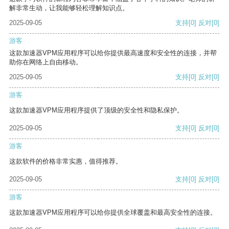
解非常生动，让我能够轻松理解知识点。
2025-09-05
支持
[0]
反对
[0]
游客
这款加速器VPM应用程序可以给你提供最高速度和安全性的连接，并帮
助你在网络上自由移动。
2025-09-05
支持
[0]
反对
[0]
游客
这款加速器VPM应用程序提供了顶级的安全性和隐私保护。
2025-09-05
支持
[0]
反对
[0]
游客
这款软件的价格非常实惠，值得推荐。
2025-09-05
支持
[0]
反对
[0]
游客
这款加速器VPM应用程序可以给你提供全球覆盖和最高安全性的连接。