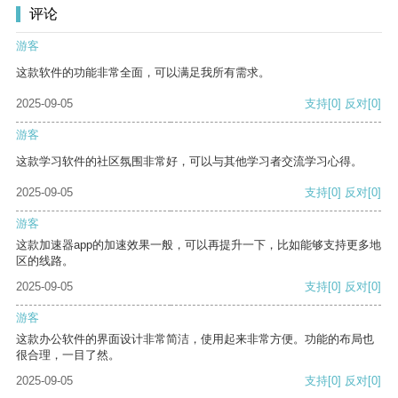
评论
游客
这款软件的功能非常全面，可以满足我所有需求。
2025-09-05
支持
[0]
反对
[0]
游客
这款学习软件的社区氛围非常好，可以与其他学习者交流学习心得。
2025-09-05
支持
[0]
反对
[0]
游客
这款加速器app的加速效果一般，可以再提升一下，比如能够支持更多地
区的线路。
2025-09-05
支持
[0]
反对
[0]
游客
这款办公软件的界面设计非常简洁，使用起来非常方便。功能的布局也
很合理，一目了然。
2025-09-05
支持
[0]
反对
[0]