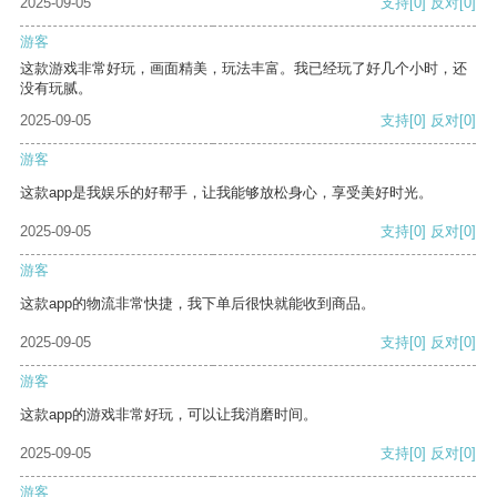
2025-09-05
支持
[0]
反对
[0]
游客
这款游戏非常好玩，画面精美，玩法丰富。我已经玩了好几个小时，还
没有玩腻。
2025-09-05
支持
[0]
反对
[0]
游客
这款app是我娱乐的好帮手，让我能够放松身心，享受美好时光。
2025-09-05
支持
[0]
反对
[0]
游客
这款app的物流非常快捷，我下单后很快就能收到商品。
2025-09-05
支持
[0]
反对
[0]
游客
这款app的游戏非常好玩，可以让我消磨时间。
2025-09-05
支持
[0]
反对
[0]
游客