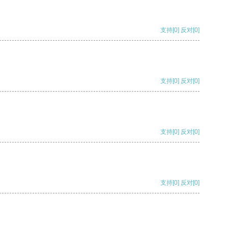
支持
[0]
反对
[0]
支持
[0]
反对
[0]
支持
[0]
反对
[0]
支持
[0]
反对
[0]