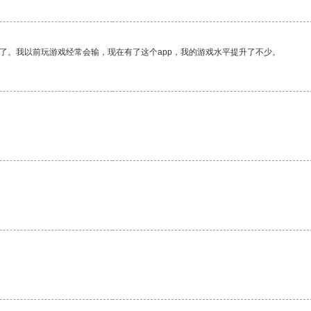
了。我以前玩游戏经常会输，现在有了这个app，我的游戏水平提升了不少。