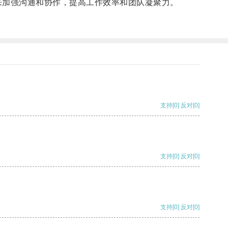
加强沟通和协作，提高工作效率和团队凝聚力。
支持
[0]
反对
[0]
支持
[0]
反对
[0]
支持
[0]
反对
[0]