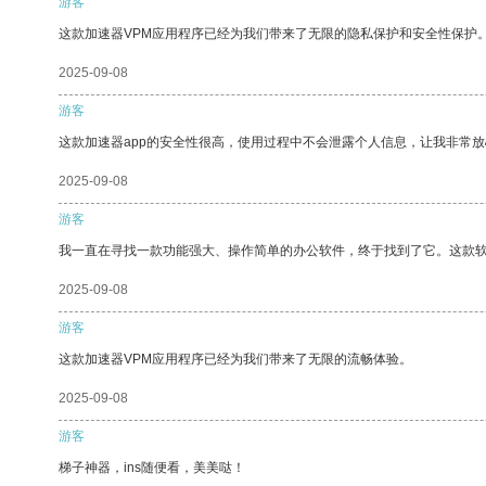
游客
这款加速器VPM应用程序已经为我们带来了无限的隐私保护和安全性保护
2025-09-08
游客
这款加速器app的安全性很高，使用过程中不会泄露个人信息，让我非常放
2025-09-08
游客
我一直在寻找一款功能强大、操作简单的办公软件，终于找到了它。这款
2025-09-08
游客
这款加速器VPM应用程序已经为我们带来了无限的流畅体验。
2025-09-08
游客
梯子神器，ins随便看，美美哒！