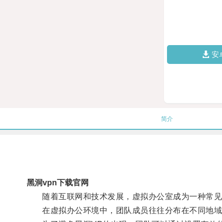
安
简介
黑洞vpn下载官网
随着互联网和技术发展，虚拟办公室成为一种常见的
在虚拟办公环境中，团队成员往往分布在不同地域，