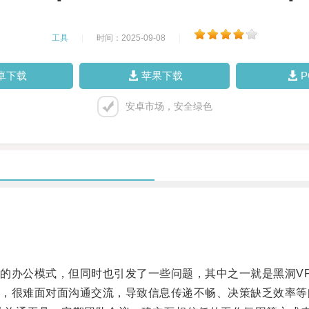
工具
|
时间：2025-09-08
|
卓下载
苹果下载
安卓市场，安全绿色
办公模式，但同时也引发了一些问题，其中之一就是黑洞V
很难面对面沟通交流，导致信息传递不畅、决策缺乏效率等