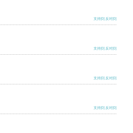
支持
[0]
反对
[0]
支持
[0]
反对
[0]
支持
[0]
反对
[0]
支持
[0]
反对
[0]